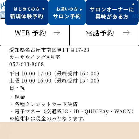
内田橋店
サロンオーナーに
はじめての方
お通いの方
紹介のみ男性可
お子様同伴可
駐車場あり
駅チカ
新規体験予約
サロン予約
興味がある方
M
WEB 予約
電話予約
愛知県名古屋市南区豊1丁目17-23
カーサウイングA号室
052-613-8608
平日 10:00-17:00（最終受付 16：00）
土曜 10:00-16:00（最終受付 15：00）
日・祝
・現金
・各種クレジットカード決済
・電子マネー（交通系IC・iD・QUICPay・WAON）
※施術料は現金のみとなります。