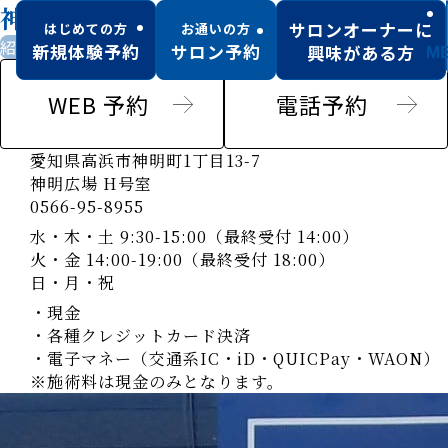
神明店
サロンオーナーに
はじめての方
お通いの方
紹介のみ男性可
駐車場あり
新規体験予約
サロン予約
興味がある方
M
WEB 予約
電話予約
愛知県高浜市神明町1丁目13-7
神明広場 H号室
0566-95-8955
水・木・土 9:30-15:00（最終受付 14:00）
火・金 14:00-19:00（最終受付 18:00）
日・月・祝
・現金
・各種クレジットカード決済
・電子マネー（交通系IC・iD・QUICPay・WAON）
※施術料は現金のみとなります。