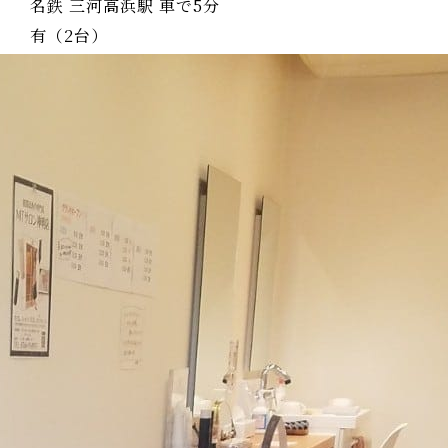
名鉄 三河高浜駅 車で5分
有（2台）