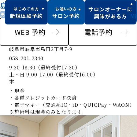
島店
サロンオーナーに
はじめての方
お通いの方
男性可
駐車場あり
新規体験予約
サロン予約
興味がある方
M
WEB 予約
電話予約
岐阜県岐阜市島田2丁目7-9
058-201-2340
9:30-18:30（最終受付17:30）
土・日 9:00-17:00（最終受付16:00）
木
・現金
・各種クレジットカード決済
・電子マネー（交通系IC・iD・QUICPay・WAON）
※施術料は現金のみとなります。