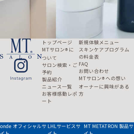
トップページ
新規体験メニュー
MTサロン
に
スキンケアプログラム
®
の料金表
ついて
FAQ
サロン検索・ご
お問い合わせ
予約
MTサロン
への想い
®
製品紹介
ニュース一覧
オーナーに興味がある
お客様感動レポ
方
ート
onde オフィシャルサ
LHLサービスサ
MT METATRON 製品サ
イト
イト
イト