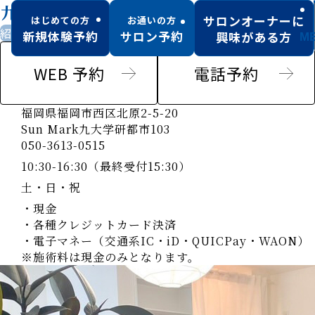
九大学研都市店
サロンオーナーに
はじめての方
お通いの方
紹介のみ男性可
新規体験予約
サロン予約
興味がある方
M
WEB 予約
電話予約
福岡県福岡市西区北原2-5-20
Sun Mark九大学研都市103
050-3613-0515
10:30-16:30（最終受付15:30）
土・日・祝
・現金
・各種クレジットカード決済
・電子マネー（交通系IC・iD・QUICPay・WAON）
※施術料は現金のみとなります。