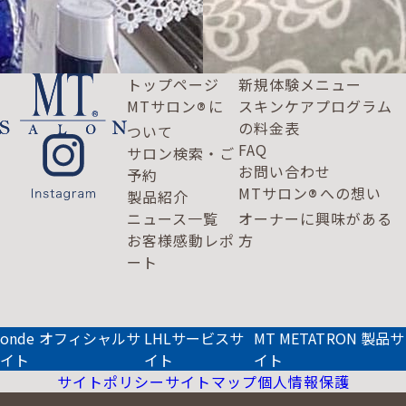
トップページ
新規体験メニュー
MTサロン
に
スキンケアプログラム
®
の料金表
ついて
FAQ
サロン検索・ご
お問い合わせ
予約
MTサロン
への想い
®
製品紹介
ニュース一覧
オーナーに興味がある
お客様感動レポ
方
ート
onde オフィシャルサ
LHLサービスサ
MT METATRON 製品サ
イト
イト
イト
サイトポリシー
サイトマップ
個人情報保護