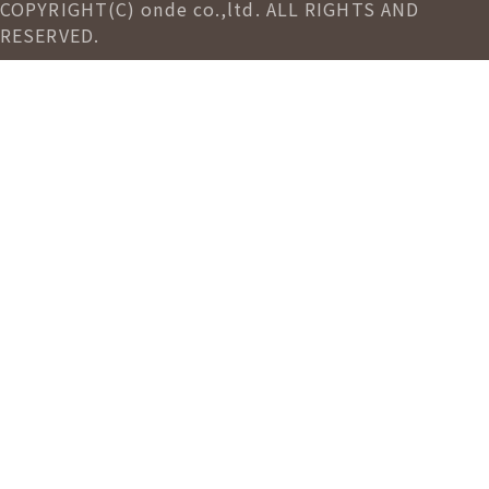
COPYRIGHT(C) onde co.,ltd. ALL RIGHTS AND
RESERVED.