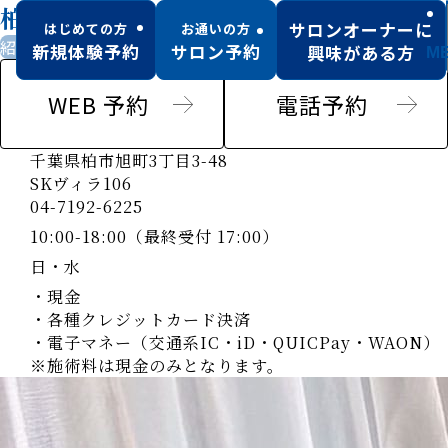
柏店
サロンオーナーに
はじめての方
お通いの方
紹介のみ男性可
駅チカ
新規体験予約
サロン予約
興味がある方
M
WEB 予約
電話予約
千葉県柏市旭町3丁目3-48
SKヴィラ106
04-7192-6225
10:00-18:00（最終受付 17:00）
日・水
・現金
・各種クレジットカード決済
・電子マネー（交通系IC・iD・QUICPay・WAON）
※施術料は現金のみとなります。