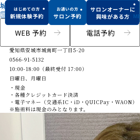
城南店
サロンオーナーに
はじめての方
お通いの方
紹介のみ男性可
駐車場あり
新規体験予約
サロン予約
興味がある方
M
WEB 予約
電話予約
愛知県安城市城南町一丁目5-20
0566-91-5132
10:00-18:00（最終受付 17:00）
日曜日、月曜日
・現金
・各種クレジットカード決済
・電子マネー（交通系IC・iD・QUICPay・WAON）
※施術料は現金のみとなります。