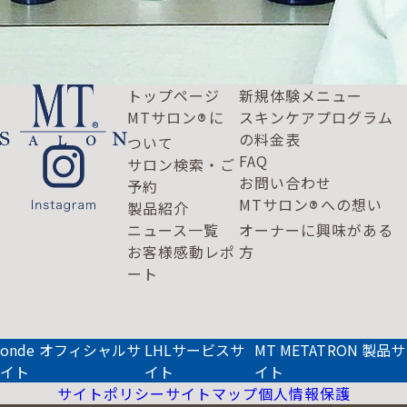
トップページ
新規体験メニュー
MTサロン
に
スキンケアプログラム
®
の料金表
ついて
FAQ
サロン検索・ご
お問い合わせ
予約
MTサロン
への想い
®
製品紹介
ニュース一覧
オーナーに興味がある
お客様感動レポ
方
ート
onde オフィシャルサ
LHLサービスサ
MT METATRON 製品サ
イト
イト
イト
サイトポリシー
サイトマップ
個人情報保護