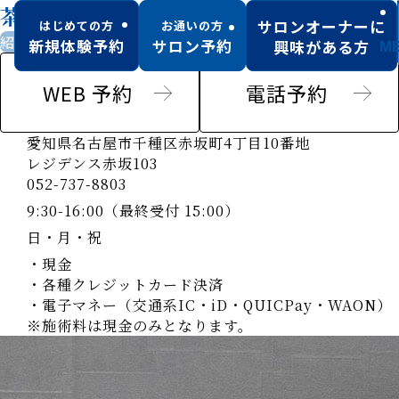
茶屋ヶ坂店
サロンオーナーに
はじめての方
お通いの方
紹介のみ男性可
新規体験予約
サロン予約
興味がある方
M
WEB 予約
電話予約
愛知県名古屋市千種区赤坂町4丁目10番地
レジデンス赤坂103
052-737-8803
9:30-16:00（最終受付 15:00）
日・月・祝
・現金
・各種クレジットカード決済
・電子マネー（交通系IC・iD・QUICPay・WAON）
※施術料は現金のみとなります。