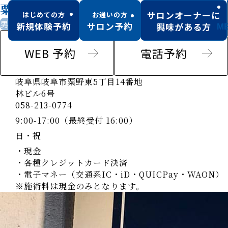
粟野店
サロンオーナーに
はじめての方
お通いの方
男性歓迎
キッズスペース有
駐車場あり
新規体験予約
サロン予約
興味がある方
M
WEB 予約
電話予約
岐阜県岐阜市粟野東5丁目14番地
林ビル6号
058-213-0774
9:00-17:00（最終受付 16:00）
日・祝
・現金
・各種クレジットカード決済
・電子マネー（交通系IC・iD・QUICPay・WAON）
※施術料は現金のみとなります。