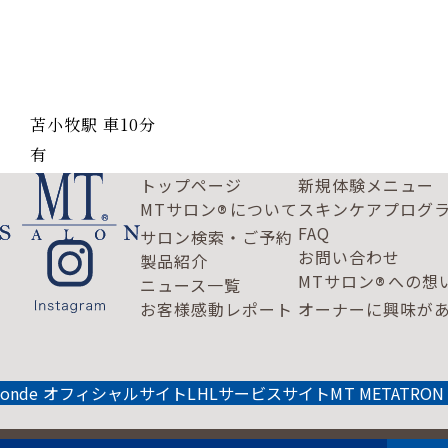
苫小牧駅 車10分
有
トップページ
新規体験メニュー
MTサロン
について
スキンケアプログ
®
FAQ
サロン検索・ご予約
お問い合わせ
製品紹介
MTサロン
への想
®
ニュース一覧
お客様感動レポート
オーナーに興味が
onde オフィシャルサイト
LHLサービスサイト
MT METATRO