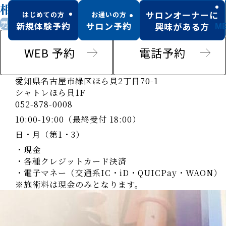
相生山店
サロンオーナーに
はじめての方
お通いの方
男性歓迎
駐車場あり
新規体験予約
サロン予約
興味がある方
M
WEB 予約
電話予約
愛知県名古屋市緑区ほら貝2丁目70-1
シャトレほら貝1F
052-878-0008
10:00-19:00（最終受付 18:00）
日・月（第1・3）
・現金
・各種クレジットカード決済
・電子マネー（交通系IC・iD・QUICPay・WAON）
※施術料は現金のみとなります。