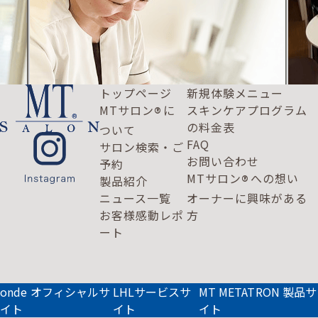
トップページ
新規体験メニュー
MTサロン
に
スキンケアプログラム
®
の料金表
ついて
FAQ
サロン検索・ご
お問い合わせ
予約
MTサロン
への想い
®
製品紹介
ニュース一覧
オーナーに興味がある
お客様感動レポ
方
ート
onde オフィシャルサ
LHLサービスサ
MT METATRON 製品サ
イト
イト
イト