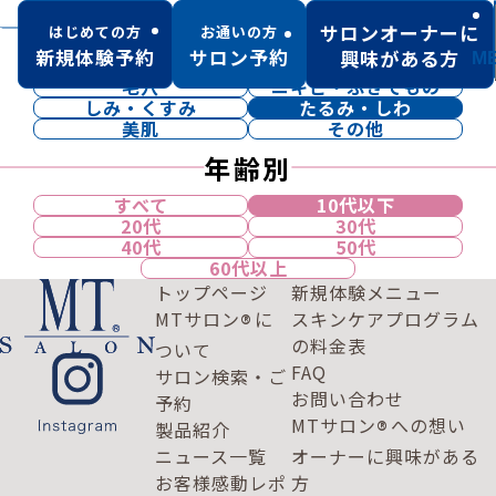
肌トラブル別
サロンオーナーに
はじめての方
お通いの方
新規体験予約
サロン予約
興味がある方
M
すべて
乾燥
毛穴
ニキビ・ふきでもの
しみ・くすみ
たるみ・しわ
美肌
その他
年齢別
すべて
10代以下
20代
30代
40代
50代
60代以上
トップページ
新規体験メニュー
MTサロン
に
スキンケアプログラム
®
の料金表
ついて
FAQ
サロン検索・ご
お問い合わせ
予約
MTサロン
への想い
®
製品紹介
ニュース一覧
オーナーに興味がある
お客様感動レポ
方