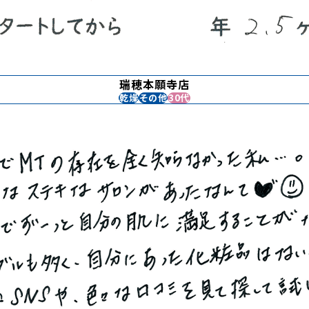
瑞穂本願寺店
乾燥
その他
30代