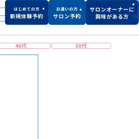
サロンオーナーに
はじめての方
お通いの方
新規体験予約
サロン予約
興味がある方
M
しみ・くすみ
たるみ・しわ
40代
50代